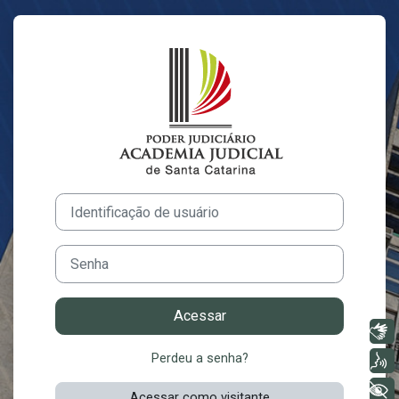
Ir para o conteúdo principal
Acesso a Ambien
Identificação de usuário
Senha
Acessar
Libras
Perdeu a senha?
Voz
+ Acessibilidade
Acessar como visitante